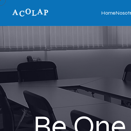
Home
Nosot
Be On