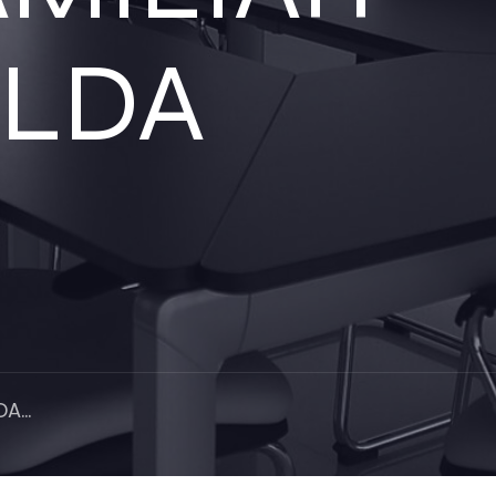
RALDA
A...