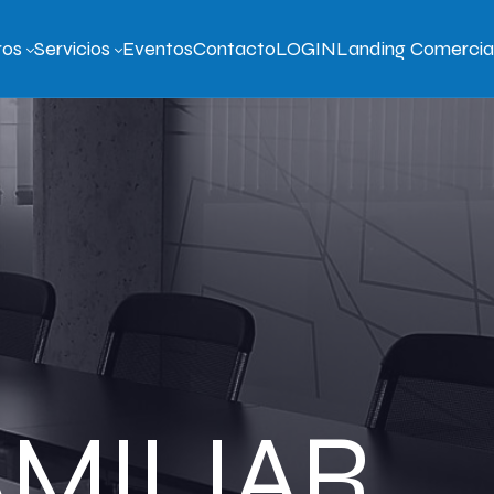
ros
Servicios
Eventos
Contacto
LOGIN
Landing Comercia
MILIAR