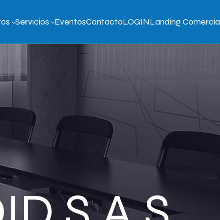
ros
Servicios
Eventos
Contacto
LOGIN
Landing Comercia
D S.A.S.