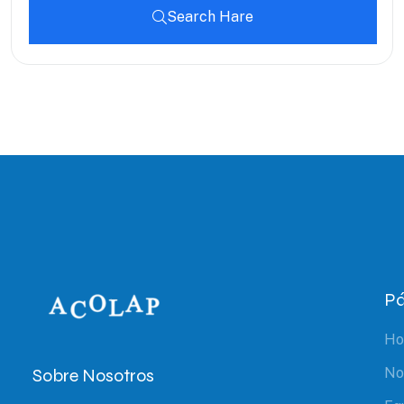
Search Hare
Pá
H
Sobre Nosotros
No