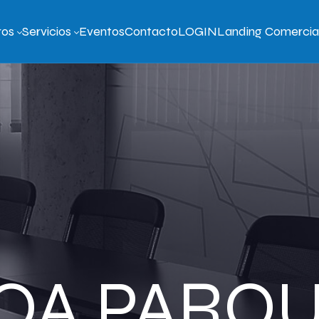
ros
Servicios
Eventos
Contacto
LOGIN
Landing Comercia
OA PARQ