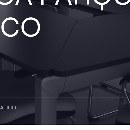
ICO
TICO...