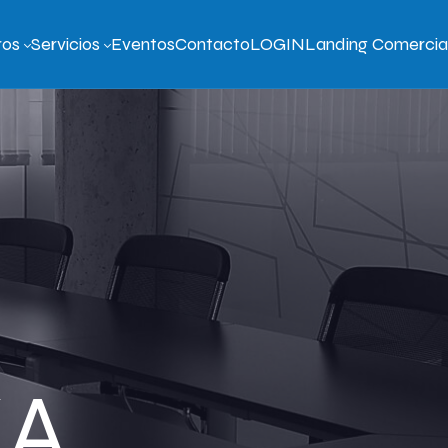
ros
Servicios
Eventos
Contacto
LOGIN
Landing Comercia
KA