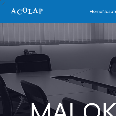
Home
Nosot
MALO