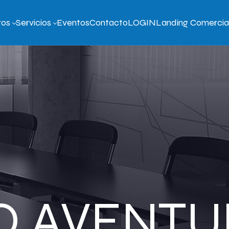
ros
Servicios
Eventos
Contacto
LOGIN
Landing Comercia
 AVENT