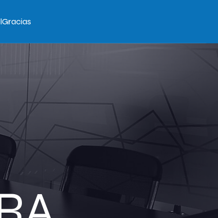
l
Gracias
URA