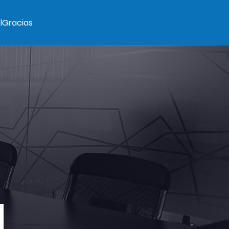
l
Gracias
L