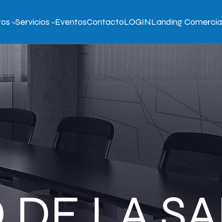
ros
Servicios
Eventos
Contacto
LOGIN
Landing Comercia
DE LA SA