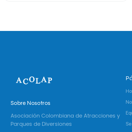
Pá
H
Sobre Nosotros
No
Eq
Asociación Colombiana de Atracciones y
Parques de Diversiones
Se