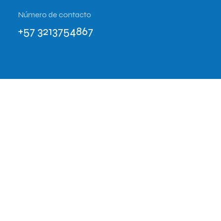
Número de contacto
+57 3213754867