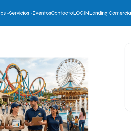
ros
Servicios
Eventos
Contacto
LOGIN
Landing Comercia