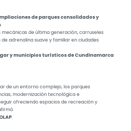
ampliaciones de parques consolidados y
s
s mecánicas de última generación, carruseles
de adrenalina suave y familiar en ciudades
lgar y municipios turísticos de Cundinamarca
sar de un entorno complejo, los parques
ncias, modernización tecnológica e
 seguir ofreciendo espacios de recreación y
 afirmó
COLAP
.