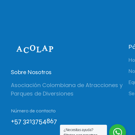
Pá
H
Sobre Nosotros
No
Eq
Asociación Colombiana de Atracciones y
Parques de Diversiones
Se
Número de contacto
+57 3213754867
¿Necesitas ayuda?