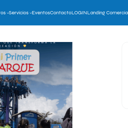
ros
Servicios
Eventos
Contacto
LOGIN
Landing Comercia