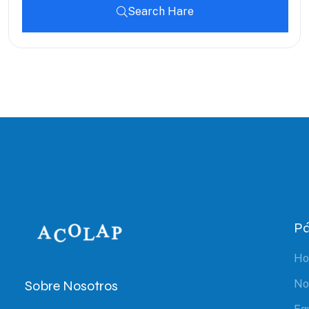
Search Hare
Pá
H
Sobre Nosotros
No